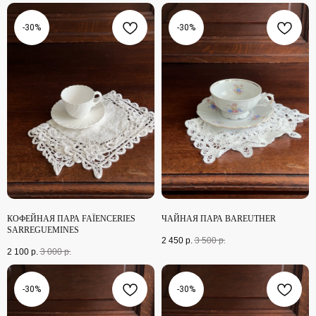
-30%
-30%
INSTAGRAM*
TELEGRAM
WHAT`S APP
PINTEREST
*Признана экстремистской
организацией и запрещена в РФ
РАЗРАБОТКА САЙТА
КОФЕЙНАЯ ПАРА FAÏENCERIES
ЧАЙНАЯ ПАРА BAREUTHER
SARREGUEMINES
2 450
р.
3 500
р.
2 100
р.
3 000
р.
-30%
-30%