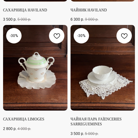
САХАРНИЦА HAVILAND
ЧАЙНИК HAVILAND
3 500
р.
5 000
р.
6 300
р.
9 000
р.
-30%
-30%
МОМЕНТЫ
САХАРНИЦА LIMOGES
ЧАЙНАЯ ПАРА FAÏENCERIES
SARREGUEMINES
2 800
р.
4 000
р.
3 500
р.
5 000
р.