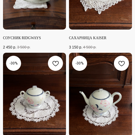
СОУСНИК RIDGWAYS
САХАРНИЦА KAISER
2 450
р.
3 500
р.
3 150
р.
4 500
р.
-30%
-30%