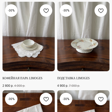
-30%
-30%
КОФЕЙНАЯ ПАРА LIMOGES
ПОДСТАВКА LIMOGES
2 800
р.
4 000
р.
4 900
р.
7 000
р.
-30%
-30%