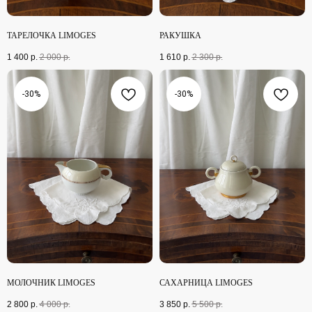
ТАРЕЛОЧКА LIMOGES
РАКУШКА
1 400
р.
2 000
р.
1 610
р.
2 300
р.
-30%
-30%
МОЛОЧНИК LIMOGES
САХАРНИЦА LIMOGES
2 800
р.
4 000
р.
3 850
р.
5 500
р.