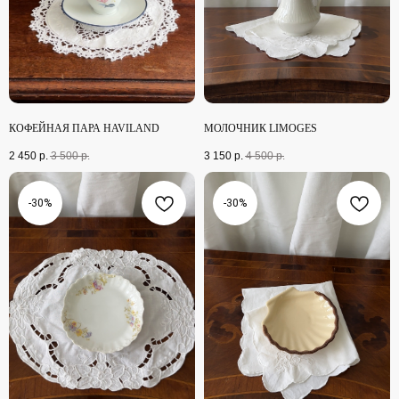
КОФЕЙНАЯ ПАРА HAVILAND
МОЛОЧНИК LIMOGES
2 450
р.
3 500
р.
3 150
р.
4 500
р.
-30%
-30%