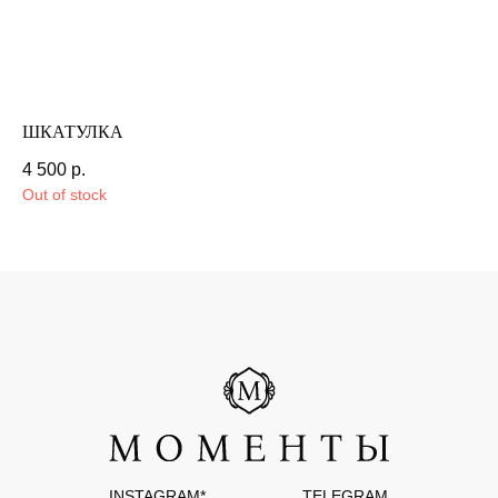
организацией и запрещена в РФ
РАЗРАБОТКА САЙТА
ШКАТУЛКА
Ш
4 500
р.
3 
Out of stock