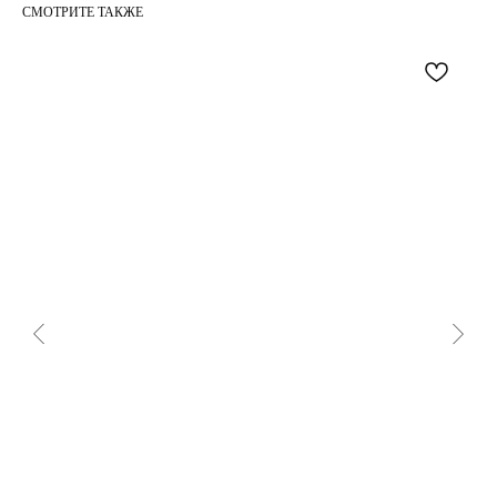
СМОТРИТЕ ТАКЖЕ
МОМЕНТЫ
INSTAGRAM*
TELEGRAM
WHAT`S APP
PINTEREST