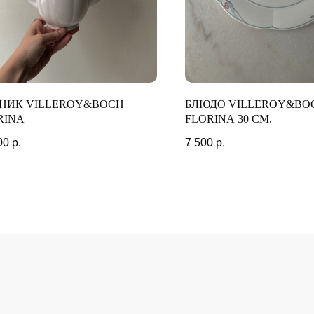
МОМЕНТЫ
НИК VILLEROY&BOCH
БЛЮДО VILLEROY&BO
RINA
FLORINA 30 СМ.
00
р.
7 500
р.