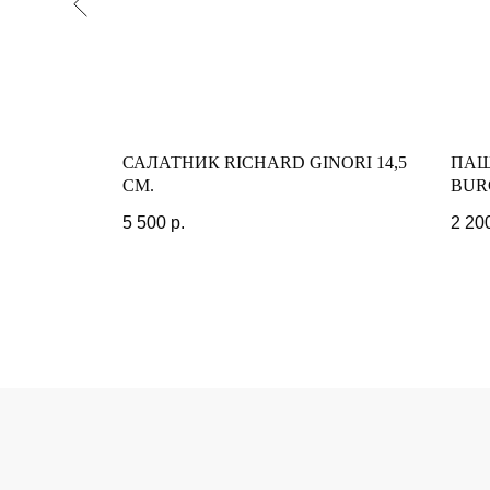
САЛАТНИК RICHARD GINORI 14,5
ПАШ
СМ.
BUR
5 500
р.
2 20
АДРЕС МАГАЗИНА
ГОРОД САНКТ-ПЕТЕРБУРГ,
ПЕРЕУЛОК ГРИВЦОВА, 2