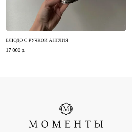
организацией и запрещена в РФ
РАЗРАБОТКА САЙТА
БЛЮДО С РУЧКОЙ АНГЛИЯ
К
17 000
р.
7 