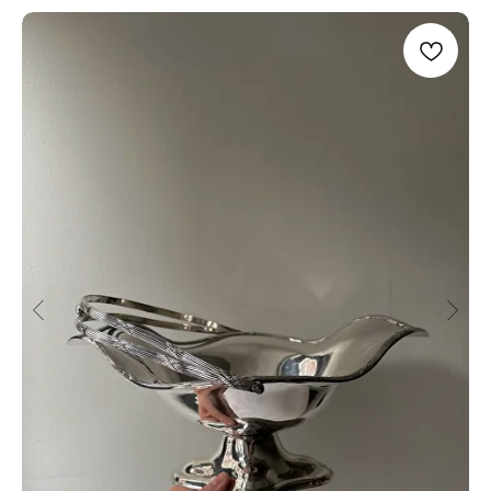
МОМЕНТЫ
INSTAGRAM*
TELEGRAM
WHAT`S APP
PINTEREST
*Признана экстремистской