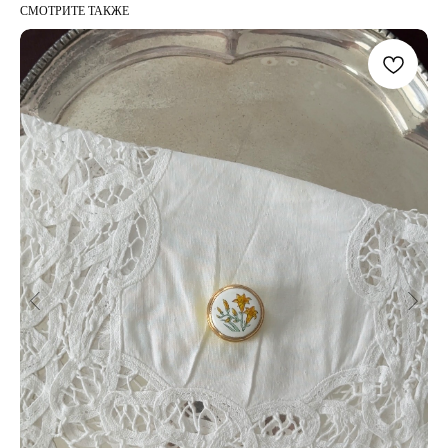
СМОТРИТЕ ТАКЖЕ
МОМЕНТЫ
INSTAGRAM*
TELEGRAM
WHAT`S APP
PINTEREST
*Признана экстремистской