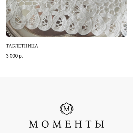
организацией и запрещена в РФ
РАЗРАБОТКА САЙТА
ТАБЛЕТНИЦА
ЧА
3 000
р.
4 