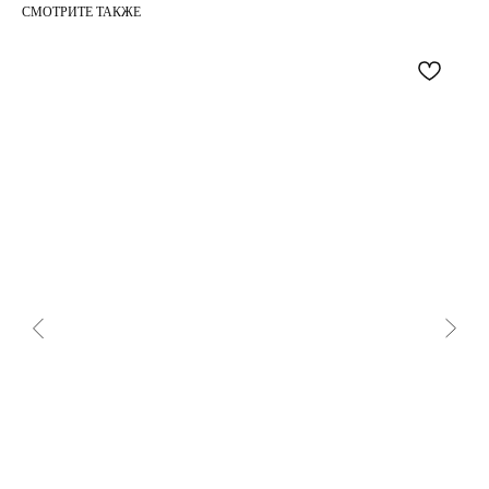
СМОТРИТЕ ТАКЖЕ
МОМЕНТЫ
INSTAGRAM*
TELEGRAM
WHAT`S APP
PINTEREST
*Признана экстремистской