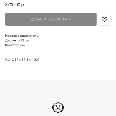
3700,00
р.
ДОБАВИТЬ В КОРЗИНУ
Нержавеющая сталь
Диаметр 12 см.
Высота 9 см.
СМОТРИТЕ ТАКЖЕ
INSTAGRAM*
TELEGRAM
WHAT`S APP
PINTEREST
*Признана экстремистской
организацией и запрещена в РФ
РАЗРАБОТКА САЙТА