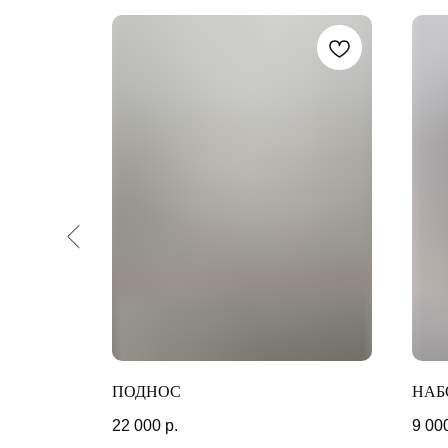
ПОДНОС
НАБ
СМ.
22 000
р.
9 00