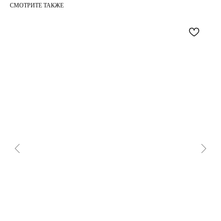
СМОТРИТЕ ТАКЖЕ
МОМЕНТЫ
INSTAGRAM*
TELEGRAM
WHAT`S APP
PINTEREST