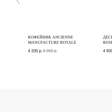
ВИНТАЖ
КОФЕЙНИК ANCIENNE
ДЕС
MANUFACTURE ROYALE
ROS
4 200
р.
6 000
р.
4 50
АДРЕС МАГАЗИНА
ГОРОД САНКТ-ПЕТЕРБУРГ,
ПЕРЕУЛОК ГРИВЦОВА, 2