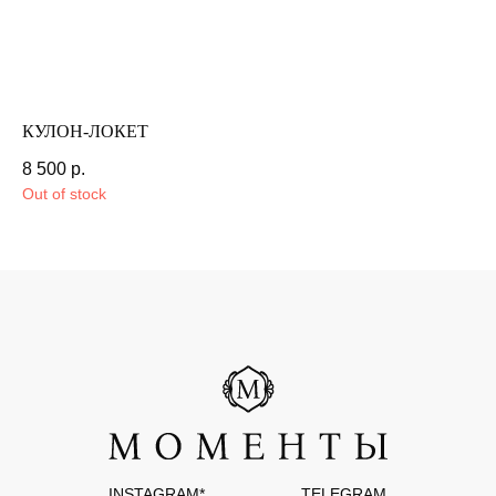
организацией и запрещена в РФ
РАЗРАБОТКА САЙТА
КУЛОН-ЛОКЕТ
Т
8 500
р.
1 
Out of stock