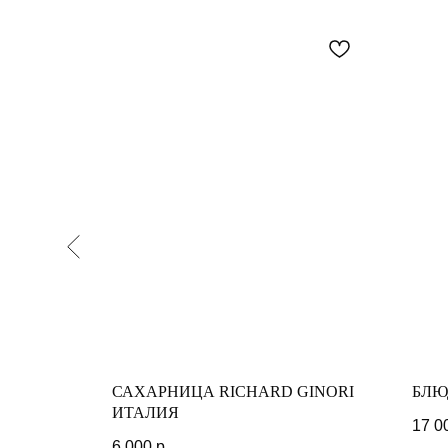
 GINORI
САХАРНИЦА RICHARD GINORI
БЛЮ
ИТАЛИЯ
17 0
6 000
р.