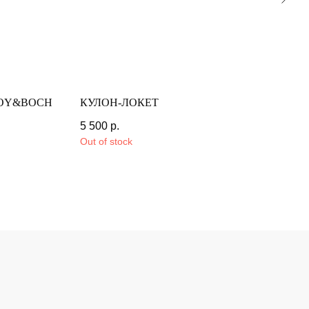
ROY&BOCH
КУЛОН-ЛОКЕТ
ЧАЙ
5 500
р.
8 50
Out of stock
Out o
КЛИЕНТАМ
ОПЛАТА И ДОСТАВКА
ВОЗВРАТ И ОБМЕН