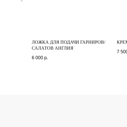
GINORI
ЛОЖКА ДЛЯ ПОДАЧИ ГАРНИРОВ/
КРЕ
САЛАТОВ АНГЛИЯ
7 50
6 000
р.
АДРЕС МАГАЗИНА
ГОРОД САНКТ-ПЕТЕРБУРГ,
ПЕРЕУЛОК ГРИВЦОВА, 2
ГРАФИК РАБОТЫ: