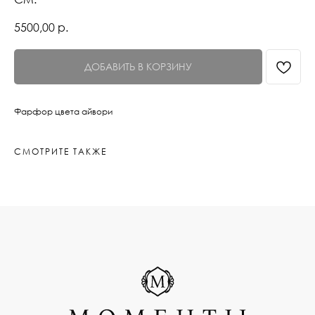
5500,00
р.
ДОБАВИТЬ В КОРЗИНУ
Фарфор цвета айвори
СМОТРИТЕ ТАКЖЕ
INSTAGRAM*
TELEGRAM
WHAT`S APP
PINTEREST
*Признана экстремистской
организацией и запрещена в РФ
РАЗРАБОТКА САЙТА