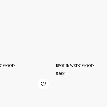
DGWOOD
БРОШЬ WEDGWOOD
8 500
р.