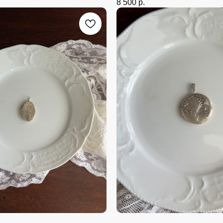
8 500
р.